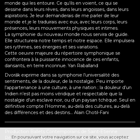
monde qui les entoure. Ce qu’ils en voient, ce qui se
dessine dans leurs rêves, dans leurs angoisses, dans leurs
aspirations. Je leur demanderais de me parler de leur
monde et je le traduirais avec eux, avec leurs corps, leurs
présences, leurs mouvements physiques et intimes.
La symphonie du nouveau monde nous servira de guide.
Elle structurera notre temps et notre espace. Elle impulsera
ses rythmes, ses énergies et ses variations.
Cette oeuvre majeure du répertoire symphonique se
confrontera à la puissante innocence de ces enfants,
dansants, en terre inconnue. Yan Raballand
Dvorák exprime dans sa symphonie l’universalité des
sentiments, de la douleur, de la nostalgie. Peu importe
l’appartenance à une culture, à une nation ; la douleur d’un
Indien n’est pas moins véridique et respectable que la
nostalgie d’un esclave noir, ou d’un paysan tchèque. Seul en
définitive compte l’Homme, au-delà des cultures, au-delà
des différences et des destins... Alain Chotil-Fani
Production Ballets Contemporains de Saint-Etienne
En poursuivant votre navigation sur ce site, vous acceptez
Résidence de création à l’Opéra Théâtre de Saint-Etienne