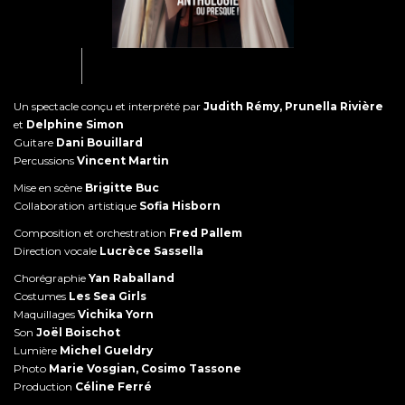
Un spectacle conçu et interprété par
Judith Rémy, Prunella Rivière
et
Delphine Simon
Guitare
Dani Bouillard
Percussions
Vincent Martin
Mise en scène
Brigitte Buc
Collaboration artistique
Sofia Hisborn
Composition et orchestration
Fred Pallem
Direction vocale
Lucrèce Sassella
Chorégraphie
Yan Raballand
Costumes
Les Sea Girls
Maquillages
Vichika Yorn
Son
Joël Boischot
Lumière
Michel Gueldry
Photo
Marie Vosgian, Cosimo Tassone
Production
Céline Ferré