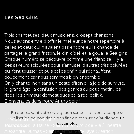
Les Sea Girls
Trois chanteuses, deux musiciens, dix-sept chansons.
Nous avions envie d’offrir le meilleur de notre répertoire à
celles et ceux qui n’avaient pas encore eu la chance de
partager le grand frisson, le clin d’oeil et la gouaille Sea girls.
Chaque numéro se découvre comme une friandise. Il y a
des saveurs acidulées pour s’amuser, d’autres très poivrées,
qui font tousser et puis celles enfin qui réchauffent
doucement car nous sommes bien ensemble.
On y chante, non sans un zeste d’ironie, la joie de survivre,
le grand âge, la confusion des genres au petit matin, les
rides, les animaux domestiques et la real politik.
Bienvenu.es dans notre Anthologie !
En poursuivant votre navigation sur ce site, vous acceptez
l’utilisation de cookies à des fins de mesures d’audience.
En
Production Les Sea Girls
savoir plus
Résidences
La Balise - Saint Gilles Croix de Vie / Théâtre
Alexandre Dumas – Saint-Germain-en-Laye Création