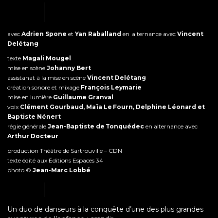
avec
Adrien Spone
et
Yan Raballand
en alternance avec
Vincent
Delétang
texte
Magali Mougel
mise en scène
Johanny Bert
assistanat à la mise en scène
Vincent Delétang
création sonore et mixage
François Leymarie
mise en lumière
Guillaume Granval
voix
Clément Gourbaud, Maïa Le Fourn, Delphine Léonard et
Baptiste Nénert
régie générale
Jean-Baptiste de Tonquédec
en alternance avec
Arthur Docteur
production Théâtre de Sartrouville – CDN
texte édité aux Éditions Espaces 34
photo ©
Jean-Marc Lobbé
Un duo de danseurs à la conquête d’une des plus grandes