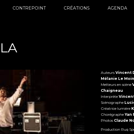
CONTREPOINT
CRÉATIONS
AGENDA
ALA
Auteurs
Vincent 
Mélanie Le Moi
Metteurs en scène
Chaigneau
Interprète
Vincen
Scénographe
Luci
Créatrice lumière
K
Chorégraphe
Yan 
Photos
Claude No
Production Ruq Spe