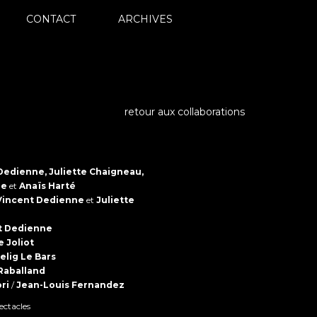
CONTACT
ARCHIVES
retour aux collaborations
Dedienne, Juliette Chaigneau,
ne
et
Anaïs Harté
Vincent Dedienne
et
Juliette
t Dedienne
e Joliot
elig Le Bars
Raballand
ri
/
Jean-Louis Fernandez
ctacles