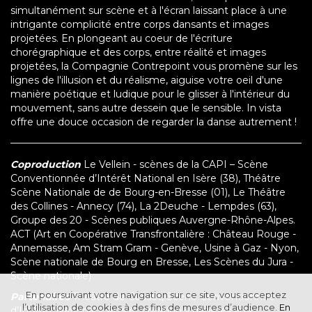
simultanément sur scène et à l'écran laissant place à une
intrigante complicité entre corps dansants et images
projetées. En plongeant au coeur de l'écriture
chorégraphique et des corps, entre réalité et images
projetées, la Compagnie Contrepoint vous promène sur les
lignes de l'illusion et du réalisme, aiguise votre oeil d'une
manière poétique et ludique pour le glisser à l'intérieur du
mouvement, sans autre dessein que le sensible. In vista
offre une douce occasion de regarder la danse autrement !
Coproduction
Le Vellein - scènes de la CAPI – Scène
Conventionnée d’Intérêt National en Isère (38), Théâtre
Scène Nationale de de Bourg-en-Bresse (01), Le Théâtre
des Collines - Annecy (74), La 2Deuche - Lempdes (63),
Groupe des 20 - Scènes publiques Auvergne-Rhône-Alpes.
ACT (Art en Coopérative Transfrontalière : Château Rouge -
Annemasse, Am Stram Gram - Genève, Usine à Gaz - Nyon,
Scène nationale de Bourg en Bresse, Les Scènes du Jura -
Scène nationale)
En poursuivant votre navigation sur ce site, vous acceptez
Partenaires
Théâtre de Cusset, Scène Conventionnée
l’utilisation de cookies à des fins de mesures d’audience.
En
d’Intérêt National « Arts et création » dans les arts