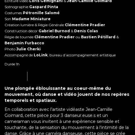
Écriture vidéo
Loris Gemignani
&
Jean-Camille Goimard
Scénographie
Gaspard Pinta
Costumes
Pétronille Salomé
Son
Madame Miniature
Création lumière & Régie Générale
Clémentine Pradier
Construction décor
Gabriel Burnod
&
Denis Colas
Régie de tournée
Clémentine Pradier
ou
Bastien Pétillard
&
Benjamin Furbacco
Photo
Julie Cherki
Accompagné de
LoLink
, bureau d’accompagnement artistique
Durée 1h
Une plongée éblouissante au coeur-même du
mouvement, où danse et vidéo jouent de nos repères
temporels et spatiaux.
En collaboration avec l’artiste vidéaste Jean-Camille
Goimard, cette pièce pour 3 danseur.euse.s et un
cameraman vous invitent à une expérience sensible et
touchante, de la sensation du mouvement à l’intimité de la
danse. Grâce à une caméra danseuse, cette pièce se crée