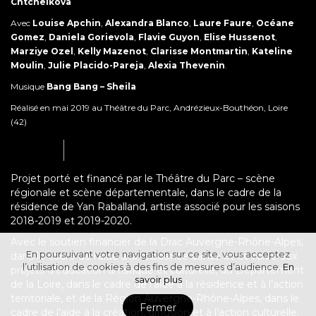
Chtchelkova
Avec
Louise Apchin
,
Alexandra Blanco
,
Laure Faure
,
Océane
Gomez
,
Daniela Gorievola
,
Flavie Guyon
,
Elise Hussenot
,
Marziye Ozel
,
Kelly Mazenot
,
Clarisse Montmartin
,
Kateline
Moulin
,
Julie Placido-Pareja
,
Alexia Thevenin
.
Musique
Bang Bang – Sheila
Réalisé en mai 2019 au Théâtre du Parc, Andrézieux-Bouthéon, Loire
(42)
Projet porté et financé par le Théâtre du Parc – scène
régionale et scène départementale, dans le cadre de la
résidence de Yan Raballand, artiste associé pour les saisons
2018-2019 et 2019-2020.
Avec le soutien financier de la Drac Auvergne-Rhône-Alpes,
En poursuivant votre navigation sur ce site, vous acceptez
dans le cadre de l’aide à la résidence danse et de l’aide aux
l’utilisation de cookies à des fins de mesures d’audience.
En
projets d’éducation artistique et culturelle, du Département
savoir plus
de la Loire, dans le cadre de l’aide à la résidence et à l’action
territoriale, et de la Région Auvergne-Rhône-Alpes, dans le
Fermer
cadre de l’aide à la création, diffusion et à l’action culturelle.