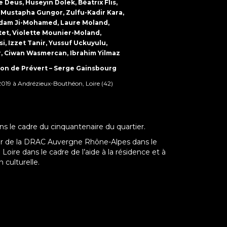
Deus, Huseyin Dolek, Béatrix Flis,
, Mustapha Gungor, Zulfu-Kadir Kara,
 Adam Ji-Mohamed, Laure Moland,
t, Violette Mounier-Moland,
i, Izzet Tanir, Yussuf Uckuyulu,
 Ciwan Wasmercan, Ibrahim Yilmaz
on de Prévert – Serge Gainsbourg
2019 à Andrézieux-Bouthéon, Loire (42)
s le cadre du cinquantenaire du quartier.
ncier de la DRAC Auvergne Rhône-Alpes dans le
 Loire dans le cadre de l’aide à la résidence et à
 culturelle.