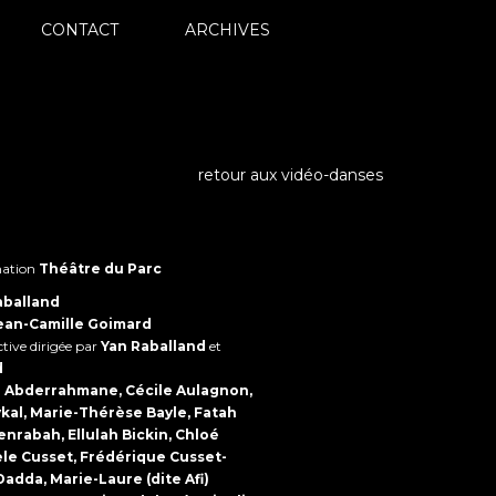
CONTACT
ARCHIVES
retour aux vidéo-danses
ination
Théâtre du Parc
aballand
ean-Camille Goimard
tive dirigée par
Yan Raballand
et
d
 Abderrahmane, Cécile Aulagnon,
aykal, Marie-Thérèse Bayle, Fatah
nrabah, Ellulah Bickin, Chloé
èle Cusset, Frédérique Cusset-
adda, Marie-Laure (dite Afi)