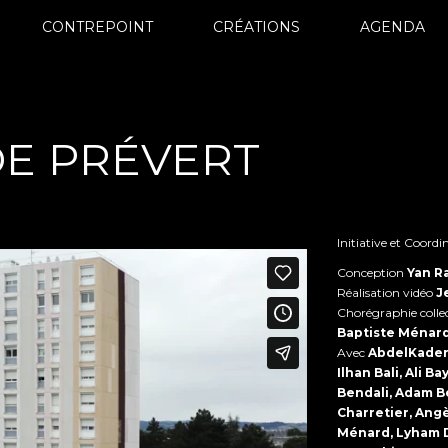
CONTREPOINT
CRÉATIONS
AGENDA
DE PRÉVERT
Initiative et Coord
Conception
Yan R
Réalisation vidéo
J
Chorégraphie collec
Baptiste Ménar
Avec
AbdelKader
Ilhan Bali, Ali B
Bendali, Adam Be
Charretier, Ang
Ménard, Lyham D