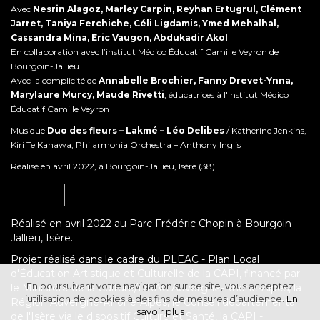
Avec
Nesrin Alagoz, Marley Carpin, Reyhan Ertugrul, Clément
Jarret, Taniya Ferchiche, Céli Ligdamis, Ymed Mehalhal,
Cassandra Mina, Eric Vaugon, Abdukadir Akol
En collaboration avec l’institut Médico Éducatif Camille Veyron de
Bourgoin-Jallieu.
Avec la complicité de
Annabelle Brochier, Fanny Drevet-Ynna,
Marylaure Murcy, Maude Rivetti
, éducatrices à l'Institut Médico
Éducatif Camille Veyron
Musique
Duo des fleurs – Lakmé – Léo Delibes
/ Katherine Jenkins,
Kiri Te Kanawa, Philarmonia Orchestra – Anthony Inglis
Réalisé en avril 2022, à Bourgoin-Jallieu, Isère (38)
Réalisé en avril 2022 au Parc Frédéric Chopin à Bourgoin-
Jallieu, Isère.
Projet réalisé dans le cadre du PLEAC - Plan Local
d'Éducation Artistique et Culturelle de la CAPI, financé par
En poursuivant votre navigation sur ce site, vous acceptez
le Ministère de la Culture/DRAC Auvergne-Rhône-Alpes, la
l’utilisation de cookies à des fins de mesures d’audience.
En
Région Auvergne-Rhône-Alpes, le Conseil départemental
savoir plus
de l'Isère via le dispositif Culture et Santé, la CAPI -