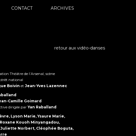
CONTACT
ARCHIVES
retour aux vidéo-danses
nation Théâtre de l’Arsenal, scène
érêt national
ue Boivin
et
Jean-Yves Lazennec
aballand
ean-Camille Goimard
tive dirigée par
Yan Raballand
èvre, Lyson Marie, Ysaure Marie,
, Roxane Kouoh Minyangadou,
 Juliette Norbert, Cléophée Boguta,
rre