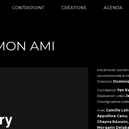
CONTREPOINT
CRÉATIONS
AGENDA
MON AMI
Initiative et coordi
conventionnée d’int
Direction
Dominiq
Conception
Yan R
Réalisation vidéo
J
Chorégraphie collec
Avec
Camille Leli
Appolline Canu
Chayna Réouini,
Morgann Delaba