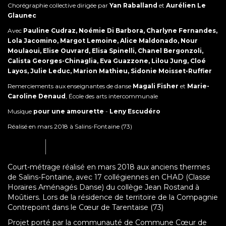
Chorégraphie collective dirigée par
Yan Raballand
et
Aurélien Le
Glaunec
Avec
Pauline Cudraz, Noémie Di Barbora, Charlyne Fernandes,
Lola Jacomino, Margot Lemoine, Alice Maldonado, Nour
Moulaoui, Elise Ouvrard, Elisa Spinelli, Chanel Bergonzoli,
Calista Georges-Chinaglia, Eva Guazzone, Lilou Jung, Cloé
Layos, Julie Leduc, Marion Mathieu, Sidonie Moisset-Ruffier
Remerciements aux enseignantes de danse
Magali Fisher
et
Marie-
Caroline Denaud
, École des arts intercommunale
Musique
pour une amourette
-
Leny Escudéro
Réalisé en mars 2018 à Salins-Fontaine (73)
Court-métrage réalisé en mars 2018 aux anciens thermes
de Salins-Fontaine, avec 17 collégiennes en CHAD (Classe
Horaires Aménagés Danse) du collège Jean Rostand à
Moûtiers. Lors de la résidence de territoire de la Compagnie
Contrepoint dans le Cœur de Tarentaise (73)
Projet porté par la communauté de Commune Cœur de