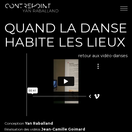
QUAND LA DANSE
HABITE LES LIEUX
retour aux vidéo-danses
Conception
Yan Raballand
Réalisation des vidéos
Jean-Camille Goimard