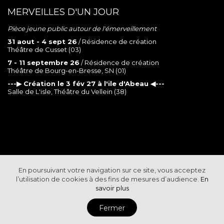
MERVEILLES D'UN JOUR
Pièce jeune public autour de l'émerveillement
31 aout - 4 sept 26
/ Résidence de création
Théâtre de Cusset (03)
7 - 11 septembre 26
/ Résidence de création
Théâtre de Bourg-en-Bresse, SN (01)
---▶︎ Création le 3 fév 27 à l'ile d'Abeau ◀︎---
Salle de L'isle, Théâtre du Vellein (38)
En poursuivant votre navigation sur ce site, vous acceptez
l’utilisation de cookies à des fins de mesures d’audience.
En
savoir plus
Fermer