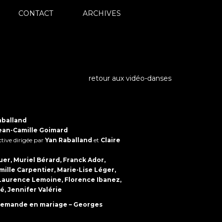
CONTACT
ARCHIVES
retour aux vidéo-danses
aballand
ean-Camille Goimard
tive dirigée par
Yan Raballand
et
Claire
er, Muriel Bérard, Franck Ador,
ille Carpentier, Marie-Lise Léger,
 Laurence Lemoine, Florence Ibanez,
, Jennifer Valérie
demande en mariage – Georges