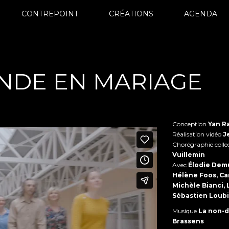
CONTREPOINT
CRÉATIONS
AGENDA
NDE EN MARIAGE
Conception
Yan R
Réalisation vidéo
J
Chorégraphie collec
Vuillemin
Avec
Élodie Demu
Hélène Foos, Cam
Michèle Bianci,
Sébastien Loubié
Musique
La non-
Brassens